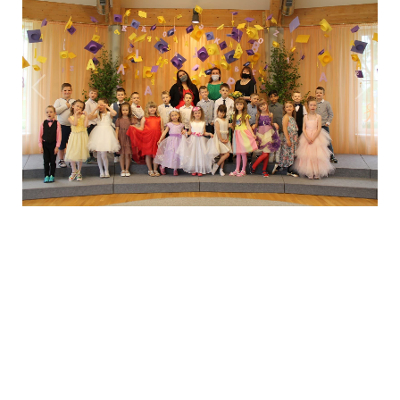
1
/
1