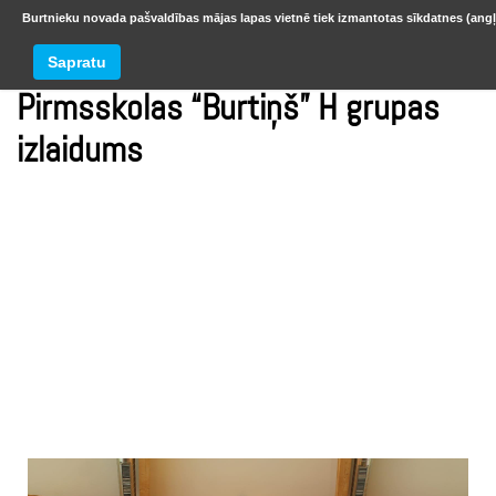
Burtnieku novada pašvaldības mājas lapas vietnē tiek izmantotas sīkdatnes (angļ
Sapratu
Pirmsskolas “Burtiņš” H grupas
izlaidums