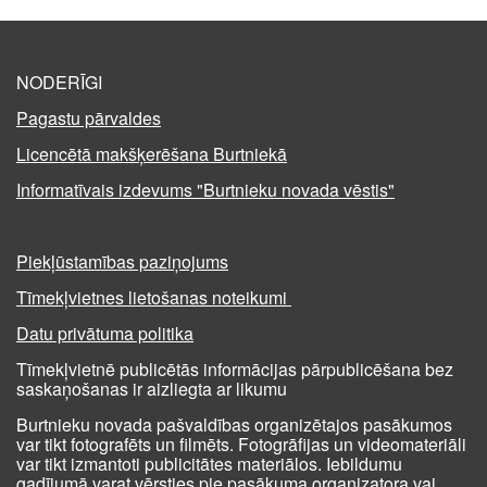
NODERĪGI
Pagastu pārvaldes
Licencētā makšķerēšana Burtniekā
Informatīvais izdevums "Burtnieku novada vēstis"
Piekļūstamības paziņojums
Tīmekļvietnes lietošanas noteikumi
Datu privātuma politika
Tīmekļvietnē publicētās informācijas pārpublicēšana bez
saskaņošanas ir aizliegta ar likumu
Burtnieku novada pašvaldības organizētajos pasākumos
var tikt fotografēts un filmēts. Fotogrāfijas un videomateriāli
var tikt izmantoti publicitātes materiālos. Iebildumu
gadījumā varat vērsties pie pasākuma organizatora vai