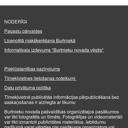
NODERĪGI
Pagastu pārvaldes
Licencētā makšķerēšana Burtniekā
Informatīvais izdevums "Burtnieku novada vēstis"
Piekļūstamības paziņojums
Tīmekļvietnes lietošanas noteikumi
Datu privātuma politika
Tīmekļvietnē publicētās informācijas pārpublicēšana bez
saskaņošanas ir aizliegta ar likumu
Burtnieku novada pašvaldības organizētajos pasākumos
var tikt fotografēts un filmēts. Fotogrāfijas un videomateriāli
var tikt izmantoti publicitātes materiālos. Iebildumu
gadījumā varat vērsties pie pasākuma organizatora vai