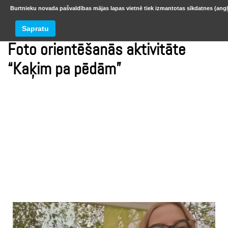
Burtnieku novada pašvaldības mājas lapas vietnē tiek izmantotas sīkdatnes (angļ
Sapratu
Foto orientēšanās aktivitāte
“Kaķim pa pēdām”