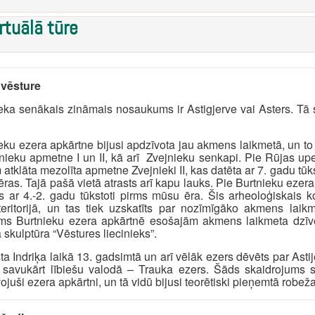
rtuālā tūre
 vēsture
eka senākais zināmais nosaukums ir Astigjerve vai Asters. Tā 
eku ezera apkārtne bijusi apdzīvota jau akmens laikmetā, un to a
nieku apmetne I un II, kā arī Zvejnieku senkapi. Pie Rūjas up
atklāta mezolīta apmetne Zvejnieki II, kas datēta ar 7. gadu tū
ras. Tajā pašā vietā atrasts arī kapu lauks. Pie Burtnieku ezera 
s ar 4.-2. gadu tūkstoti pirms mūsu ēra. Šis arheoloģiskais
eritorijā, un tas tiek uzskatīts par nozīmīgāko akmens laikm
jums Burtnieku ezera apkārtnē esošajām akmens laikmeta dzī
 skulptūra “Vēstures liecinieks”.
ta Indriķa laikā 13. gadsimtā un arī vēlāk ezers dēvēts par Ast
 savukārt lībiešu valodā – Trauka ezers. Šāds skaidrojums s
ojuši ezera apkārtni, un tā vidū bijusi teorētiski pieņemtā rob