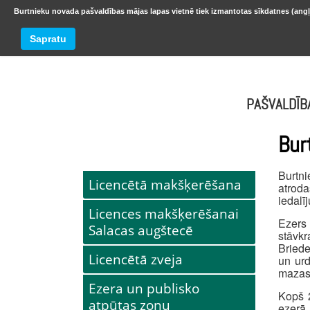
Burtnieku novada pašvaldības mājas lapas vietnē tiek izmantotas sīkdatnes (angļ
BURTNIEKU NOVADS
Trešdiena
Sapratu
oktobr
PAŠVALDĪB
Bur
Burtni
Licencētā makšķerēšana
atroda
iedalī
Licences makšķerēšanai
Ezers 
Salacas augštecē
stāvk
Briede
Licencētā zveja
un urd
mazas 
Ezera un publisko
Kopš 2
atpūtas zonu
ezerā 