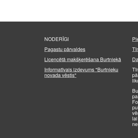
NODERĪGI
Pi
Pagastu pārvaldes
Tī
Licencētā makšķerēšana Burtniekā
Da
Informatīvais izdevums "Burtnieku
Tī
novada vēstis"
pā
li
Bu
pa
Fo
pu
vē
la
ne