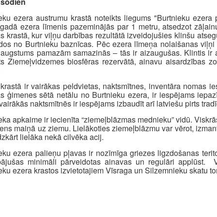
 šodien
eku ezera austrumu krastā noteikts liegums "Burtnieku ezera
gadā ezera līmenis pazeminājās par 1 metru, atsedzot zāļainu 
as krastā, kur viļņu darbības rezultātā izveidojušies klinšu ats
dos no Burtnieku baznīcas. Pēc ezera līmeņa nolaišanas viļņ
 augstums pamazām samazinās – tās ir aizaugušas. Klintis ir 
ts Ziemeļvidzemes biosfēras rezervātā, ainavu aisardzības zo
.
krastā ir vairākas peldvietas, naktsmītnes, inventāra nomas ie
as ģimenes sētā netālu no Burtnieku ezera, ir iespējams iepazī
vairākās naktsmītnēs ir iespējams izbaudīt arī latviešu pirts tradī
eka apkaime ir iecienīta “ziemeļblāzmas mednieku” vidū. Viskr
ens maiņā uz ziemu. Lielākoties ziemeļblāzmu var vērot, izmanto
dzkārt lielāka nekā cilvēka acij.
eku ezera palieņu pļavas ir nozīmīga griezes ligzdošanas teritor
bājušas minimāli pārveidotas ainavas un regulāri applūst.
eku ezera krastos izvietotajiem Vīsraga un Silzemnieku skatu to