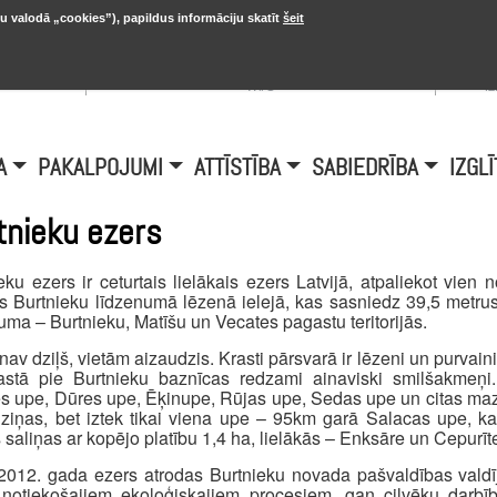
u valodā „cookies”), papildus informāciju skatīt
šeit
, 20.
A
Šobrīd Burtniekos:
+6.1℃, D vējš 6.5
is
m/s
i
A
PAKALPOJUMI
ATTĪSTĪBA
SABIEDRĪBA
IZGLĪ
tnieku ezers
eku ezers ir ceturtais lielākais ezers Latvijā, atpaliekot vi
s Burtnieku līdzenumā lēzenā ielejā, kas sasniedz 39,5 metrus 
juma – Burtnieku, Matīšu un Vecates pagastu teritorijās.
nav dziļš, vietām aizaudzis. Krasti pārsvarā ir lēzeni un purvain
rastā pie Burtnieku baznīcas redzami ainaviski smilšakmeņi.
s upe, Dūres upe, Ēķinupe, Rūjas upe, Sedas upe un citas maz
ziņas, bet iztek tikai viena upe – 95km garā Salacas upe, kas 
saliņas ar kopējo platību 1,4 ha, lielākās – Enksāre un Cepurīt
012. gada ezers atrodas Burtnieku novada pašvaldības valdī
notiekošajiem ekoloģiskajiem procesiem, gan cilvēku darbīb