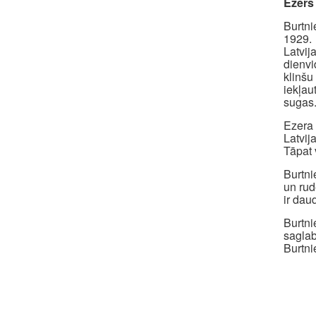
Ezers
Burtni
1929. 
Latvij
dienvi
klinšu
iekļau
sugas
Ezera 
Latvij
Tāpat 
Burtni
un rud
ir dau
Burtni
sagla
Burtni