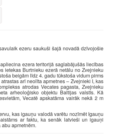
savulaik ezeru saukuši šajā novadā dzīvojošie
pliecina ezera teritorijā saglabājušās liecības
es ietekas Burtnieku ezerā netālu no Zvejnieku
kstoša beigām līdz 4. gadu tūkstoša vidum pirms
atrastas arī neolīta apmetnes – Zvejnieki I, kas
 komplekss atrodas Vecates pagasta, Zvejnieku
eta arheoloģisko objektu Baltijas valstīs. Kā
vesvietām, Vecatē apskatāma vairāk nekā 2 m
ijervu, kas igauņu valodā varētu nozīmēt Igauņu
aistāms ar faktu, ka senāk latvieši un igauņi
eža abu apmetnēm.