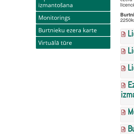
izmantošana
licenc
Burtni
Monitorings
2250k
Burtnieku ezera karte
L
Virtuālā tūre
L
L
E
izm
M
B