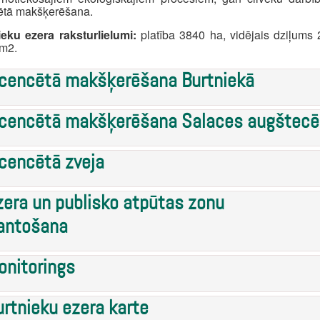
ētā makšķerēšana.
eku ezera raksturlielumi:
platība 3840 ha, vidējais dziļums 
m2.
icencētā makšķerēšana Burtniekā
icencētā makšķerēšana Salaces augštecē
icencētā zveja
zera un publisko atpūtas zonu
antošana
onitorings
urtnieku ezera karte