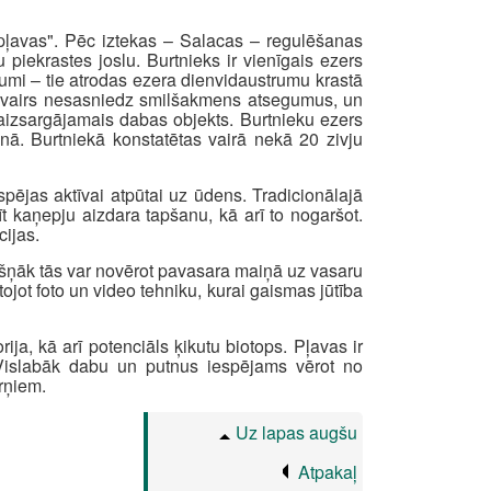
 pļavas". Pēc iztekas – Salacas – regulēšanas
piekrastes joslu. Burtnieks ir vienīgais ezers
egumi – tie atrodas ezera dienvidaustrumu krastā
i vairs nesasniedz smilšakmens atsegumus, un
aizsargājamais dabas objekts. Burtnieku ezers
nā. Burtniekā konstatētas vairā nekā 20 zivju
spējas aktīvai atpūtai uz ūdens. Tradicionālajā
t kaņepju aizdara tapšanu, kā arī to nogaršot.
cijas.
āšņāk tās var novērot pavasara maiņā uz vasaru
jot foto un video tehniku, kurai gaismas jūtība
ija, kā arī potenciāls ķikutu biotops. Pļavas ir
 Vislabāk dabu un putnus iespējams vērot no
rņiem.
Uz lapas augšu
Atpakaļ