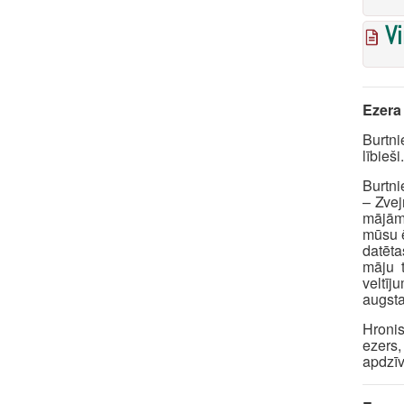
Vi
Ezera
Burtni
lībieši.
Burtni
– Zvej
mājām 
mūsu ē
datēta
māju t
veltī
augsta
Hronis
ezers,
apdzīv