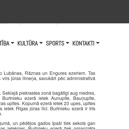
Viegli lasīt
A
burtu
zmērs
TĪBA
KULTŪRA
SPORTS
KONTAKTI
en no Lubānas, Rāznas un Engures ezeriem. Tas
virs jūras līmeņa, savukārt pēc administratīvā
i. Seklajā piekrastes zonā bagātīgi aug niedres,
 Burtnieku ezerā ietek Aunupīte, Bauņupīte,
as upītes. Kopumā ezerā ietek 23 upes, upītes
ietek Rīgas jūras līcī. Burtnieku ezerā ir trīs
e.
jumā, un pēdējos gados īpaši tiek sekots gan
as ietekmei. Burtnieku ezerā tiek organizēta