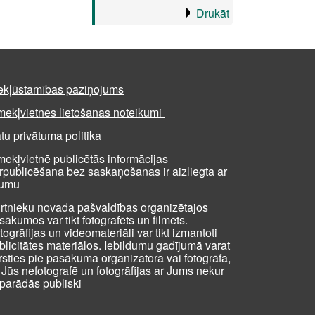
Drukāt
ekļūstamības paziņojums
mekļvietnes lietošanas noteikumi
tu privātuma politika
mekļvietnē publicētās informācijas
rpublicēšana bez saskaņošanas ir aizliegta ar
kumu
rtnieku novada pašvaldības organizētajos
sākumos var tikt fotografēts un filmēts.
togrāfijas un videomateriāli var tikt izmantoti
blicitātes materiālos. Iebildumu gadījumā varat
rsties pie pasākuma organizatora vai fotogrāfa,
i Jūs nefotografē un fotogrāfijas ar Jums nekur
parādās publiski