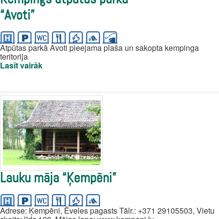
“Avoti”
Atpūtas parkā Avoti pieejama plaša un sakopta kempinga
teritorija
Lasīt vairāk
Lauku māja “Ķempēni”
Adrese: Ķempēni, Ēveles pagasts Tālr.: +371 29105503, Vietu