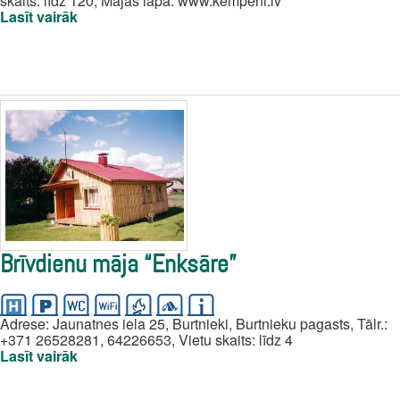
skaits: līdz 120, Mājas lapa: www.kempeni.lv
Lasīt vairāk
Brīvdienu māja “Enksāre”
Adrese: Jaunatnes iela 25, Burtnieki, Burtnieku pagasts, Tālr.:
+371 26528281, 64226653, Vietu skaits: līdz 4
Lasīt vairāk