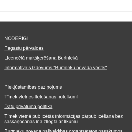
NODERĪGI
Pagastu pārvaldes
Licencētā makšķerēšana Burtniekā
Informatīvais izdevums "Burtnieku novada vēstis"
Piekļūstamības paziņojums
Tīmekļvietnes lietošanas noteikumi
Datu privātuma politika
Tīmekļvietnē publicētās informācijas pārpublicēšana bez
saskaņošanas ir aizliegta ar likumu
Burtnieku novada pašvaldības organizētajos pasākumos