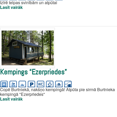
Izīrē telpas svinībām un atpūtai
Lasīt vairāk
Kempings “Ezerpriedes”
Copē Burtniekā, nakšņo kempingā! Atpūta pie sirmā Burtnieka
kempingā "Ezerpriedes"
Lasīt vairāk