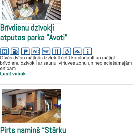
Brīvdienu dzīvokļi
atpūtas parkā “Avoti”
Divās dvīņu mājiņās izvietoti četri komfortabli un mājīgi
brīvdienu dzīvokļi ar saunu, virtuves zonu un nepieciešamajām
ērtībām
Lasīt vairāk
Pirts namiņš “Stārķu