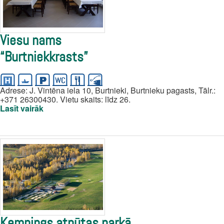
Viesu nams
“Burtniekkrasts”
Adrese: J. Vintēna iela 10, Burtnieki, Burtnieku pagasts, Tālr.:
+371 26300430. Vietu skaits: līdz 26.
Lasīt vairāk
Kempings atpūtas parkā