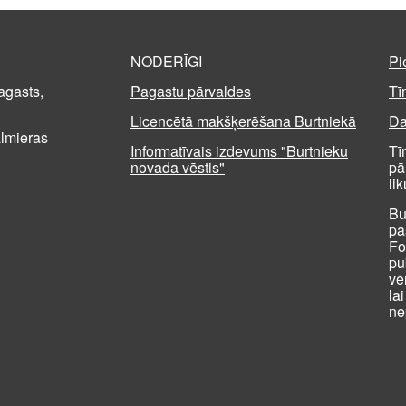
NODERĪGI
Pi
agasts,
Pagastu pārvaldes
Tī
Licencētā makšķerēšana Burtniekā
Da
almieras
Informatīvais izdevums "Burtnieku
Tī
novada vēstis"
pā
li
Bu
pa
Fo
pu
vē
la
ne