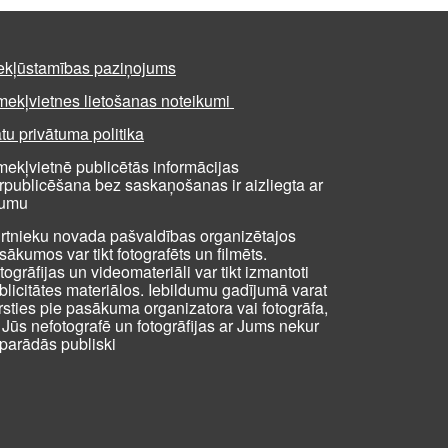
ekļūstamības paziņojums
mekļvietnes lietošanas noteikumi
tu privātuma politika
mekļvietnē publicētās informācijas
rpublicēšana bez saskaņošanas ir aizliegta ar
kumu
rtnieku novada pašvaldības organizētajos
sākumos var tikt fotografēts un filmēts.
togrāfijas un videomateriāli var tikt izmantoti
blicitātes materiālos. Iebildumu gadījumā varat
rsties pie pasākuma organizatora vai fotogrāfa,
i Jūs nefotografē un fotogrāfijas ar Jums nekur
parādās publiski