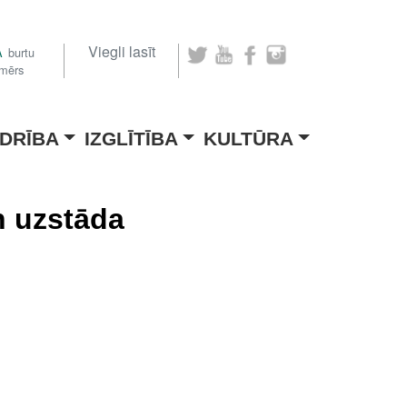
Viegli lasīt
A
burtu
zmērs
DRĪBA
IZGLĪTĪBA
KULTŪRA
n uzstāda