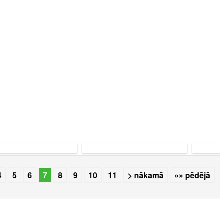
bu dienas
Koncerts Ar
trakcijas
mīlestību no
Matīšos
Parīzes
pam
4
5
6
7
8
9
10
11
> nākamā
»» pēdējā
Rencēnu
estrādē
pir
grup