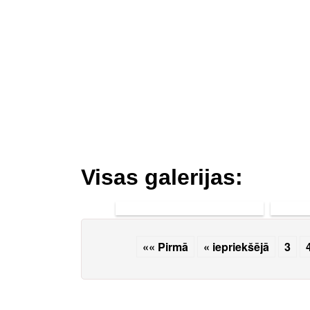
Visas galerijas:
Sacensību
Zinī
seriāla
a
Burtnieku
«« Pirmā
« iepriekšējā
3
novada apļi
Burtnieku
posms un
apbalvošana