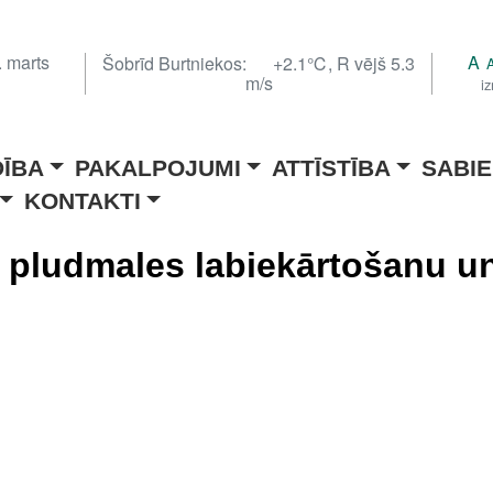
. marts
A
Šobrīd Burtniekos:
+2.1℃, R vējš 5.3
m/s
i
DĪBA
PAKALPOJUMI
ATTĪSTĪBA
SABIE
KONTAKTI
a pludmales labiekārtošanu u