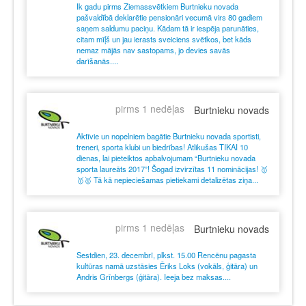
Ik gadu pirms Ziemassvētkiem Burtnieku novada
pašvaldībā deklarētie pensionāri vecumā virs 80 gadiem
saņem saldumu paciņu. Kādam tā ir iespēja parunāties,
citam mīļš un jau ierasts sveiciens svētkos, bet kāds
nemaz mājās nav sastopams, jo devies savās
darīšanās....
pirms 1 nedēļas
Burtnieku novads
Aktīvie un nopelniem bagātie Burtnieku novada sportisti,
treneri, sporta klubi un biedrības! Atlikušas TIKAI 10
dienas, lai pieteiktos apbalvojumam “Burtnieku novada
sporta laureāts 2017”! Šogad izvirzītas 11 nominācijas! 🥇
🥇🥇 Tā kā nepieciešamas pietiekami detalizētas ziņa...
pirms 1 nedēļas
Burtnieku novads
Sestdien, 23. decembrī, plkst. 15.00 Rencēnu pagasta
kultūras namā uzstāsies Ēriks Loks (vokāls, ģitāra) un
Andris Grīnbergs (ģitāra). Ieeja bez maksas....