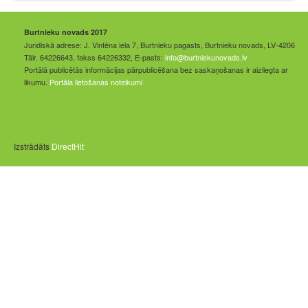
Burtnieku novads 2017
Juridiskā adrese: J. Vintēna iela 7, Burtnieku pagasts, Burtnieku novads, LV-4206
Tālr. 64226643, fakss 64226332, E-pasts:
info@burtniekunovads.lv
Portālā publicētās informācijas pārpublicēšana bez saskaņošanas ir aizliegta ar
likumu.
Portāla lietošanas noteikumi
Izstrādāts
DirectHit