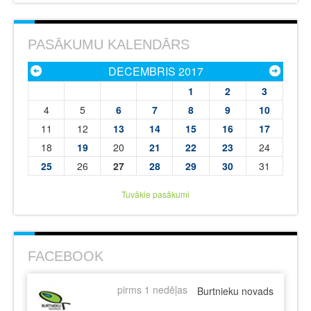
PASĀKUMU KALENDĀRS
DECEMBRIS 2017
1
2
3
4
5
6
7
8
9
10
11
12
13
14
15
16
17
18
19
20
21
22
23
24
25
26
27
28
29
30
31
Tuvākie pasākumi
FACEBOOK
pirms 1 nedēļas
Burtnieku novads