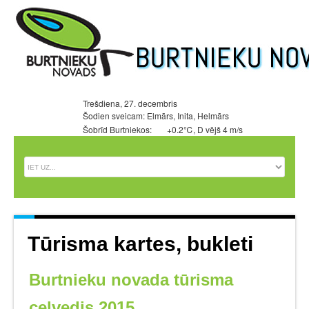
Trešdiena, 27. decembris
Šodien sveicam: Elmārs, Inita, Helmārs
Šobrīd Burtniekos:
+0.2℃, D vējš 4 m/s
Tūrisma kartes, bukleti
Burtnieku novada tūrisma
ceļvedis 2015