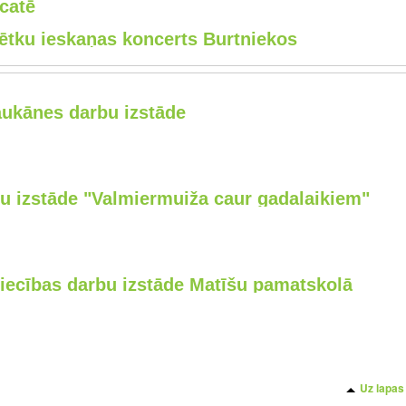
ecatē
tku ieskaņas koncerts Burtniekos
ukānes darbu izstāde
ju izstāde "Valmiermuiža caur gadalaikiem"
ecības darbu izstāde Matīšu pamatskolā
Uz lapas