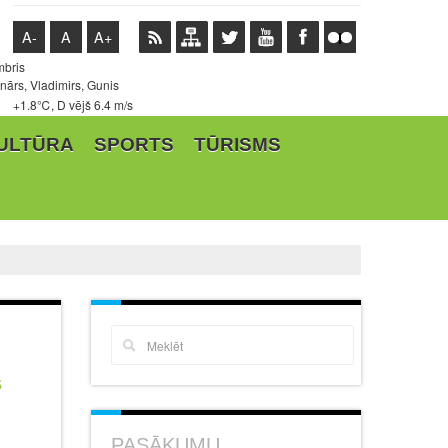
A-
A
A+
mbris
ārs, Vladimirs, Gunis
+1.8℃, D vējš 6.4 m/s
ULTŪRA
SPORTS
TŪRISMS
s
PASĀKUMU