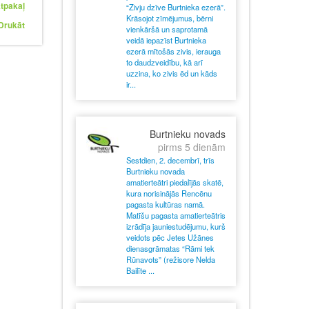
tpakaļ
“Zivju dzīve Burtnieka ezerā”.
Krāsojot zīmējumus, bērni
Drukāt
vienkāršā un saprotamā
veidā iepazīst Burtnieka
ezerā mītošās zivis, ierauga
to daudzveidību, kā arī
uzzina, ko zivis ēd un kāds
ir...
Burtnieku novads
pirms 5 dienām
Sestdien, 2. decembrī, trīs
Burtnieku novada
amatierteātri piedalījās skatē,
kura norisinājās Rencēnu
pagasta kultūras namā.
Matīšu pagasta amatierteātris
izrādīja jauniestudējumu, kurš
veidots pēc Jetes Užānes
dienasgrāmatas “Rāmi tek
Rūnavots” (režisore Nelda
Bailīte ...