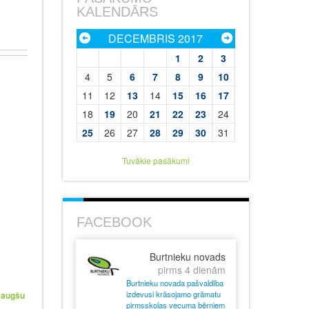
KALENDĀRS
DECEMBRIS 2017
1
2
3
4
5
6
7
8
9
10
11
12
13
14
15
16
17
18
19
20
21
22
23
24
25
26
27
28
29
30
31
Tuvākie pasākumi
FACEBOOK
Burtnieku novads
pirms 4 dienām
Burtnieku novada pašvaldība
izdevusi krāsojamo grāmatu
 augšu
pirmsskolas vecuma bērniem