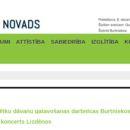
Piektdiena, 8. dece
Šodien sveicam: Gun
Šobrīd Burtniekos:
UMI
ATTĪSTĪBA
SABIEDRĪBA
IZGLĪTĪBA
K
ētku dāvanu gatavošanas darbnīcas Burtnieko
 koncerts Lizdēnos