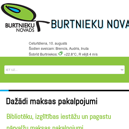
Ceturtdiena, 10. augusts
Šodien sveicam: Brencis, Audris, Inuta
Šobrīd Burtniekos:
+22.8℃, R vējš 4 m/s
Dažādi maksas pakalpojumi
Bibliotēku, izglītības iestāžu un pagastu
pārvalžu maksas pakalpojumi