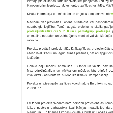
Pirmajā pieteikšanās kārtā iedzīvotājiem pieejamas 770 izglītī
6. novembrim, iesniedzot dokumentus izglītības iestādēs. Mācī
Sīkāka informācija par mācībām un projektu pieejama vietnē
w
Mācībām var pieteikties ikviens strādājošs vai pašnodar
nepabeigtu izglītību. Tomēr augsta pieteikumu skaita gad
profesiju klasifikatora 5., 7., 8. un 9. pamatgrupu profesijās
,
un mašīnu operatori un izstrādājumu montieri vai vienkāršajās pr
nākotnē.
Projekts piedāvā profesionālās tālākizglītības, profesionālās
esošo kvalifikāciju un iegūt jaunas prasmes, bet arī apgūt citu
iestādēm.
Lielāko daļu mācību apmaksās ES fondi un valsts, savukār
Maznodrošinātajiem un trūcīgajiem mācības būs pilnībā bez 
invaliditāti – asistenta vai surdotulka izmaksu kompensācija.
Projekta un pieaugušo izglītības koordinatore Burtnieku nov
29320067
ES fondu projekta “Nodarbināto personu profesionālās kompet
laikus novērstu darbaspēka kvalifikācijas neatbilstību dar
pieaugumu. To finansē Eiropas Sociālais fonds un Latvijas vals