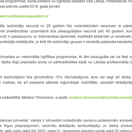
bas programmas, kuras piedāvā 55 izglītības iestādes visā Latvijā. Pieteikšanās not
bas plānots uzsākt 2018. gada janvārī.
ww.macibaspieaugusajiem.lv
bināts iedzīvotājs vecumā no 25 gadiem līdz neierobežotam vecumam ar pabei
ījumā priekšrocības uzņemšanā būs pieaugušajiem vecumā pēc 45 gadiem, kuri
 proti: ir pakalpojumu un tirdzniecības darbinieki, kvalificēti strādnieki un amatnieki,
ofesijās strādājošie, jo tieši šīs iedzīvotāju grupas ir visvairāk pakļautas bezdarb
 pilnveides un neformālās izglītības programmas. Ar tām pieaugušie var ne tikai c
 darba tirgū pieprasītu arodu un pārkvalificēties kādā no Latvijas profesionālās iz
t iedzīvotājiem būs jānodrošina 10% līdzmaksājums, kuru var segt arī darba 
maksas, kā arī pieejams atbalsts reģionālajai mobilitātei, savukārt strādājoš
ada pašvaldībā: Madara Timermane, e-pasts:
madara.timermane@burtniekunovads
ences pilnveide” mērķis ir pilnveidot nodarbināto personu profesionālo kompete
ba tirgus pieprasījumam, veicinātu strādājošo konkurētspēju un darba produkt
ts, sešu gadu laikā līdz 2022. gada 31. decembrim ieguldot vairāk nekā 25 miljonus