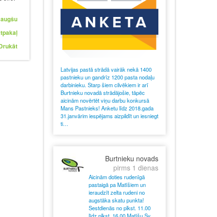
 augšu
tpakaļ
Drukāt
Latvijas pastā strādā vairāk nekā 1400
pastnieku un gandrīz 1200 pasta nodaļu
darbinieku. Starp šiem cilvēkiem ir arī
Burtnieku novadā strādājošie, tāpēc
aicinām novērtēt viņu darbu konkursā
Mans Pastnieks! Anketu līdz 2018.gada
31.janvārim iespējams aizpildīt un iesniegt
ti…
Burtnieku novads
pirms 1 dienas
Aicinām doties rudenīgā
pastaigā pa Matīšiem un
ieraudzīt zelta rudeni no
augstāka skatu punkta!
Sestdienās no plkst. 11.00
līdz plkst. 16.00 Matīšu Sv.