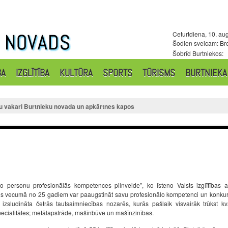
Ceturtdiena, 10. au
Šodien sveicam: Bre
Šobrīd Burtniekos:
BA
IZGLĪTĪBA
KULTŪRA
SPORTS
TŪRISMS
BURTNIEKA
u vakari Burtnieku novada un apkārtnes kapos
 personu profesionālās kompetences pilnveide”, ko īsteno Valsts izglītības at
tais vecumā no 25 gadiem var paaugstināt savu profesionālo kompetenci un konku
zsludināta četrās tautsaimniecības nozarēs, kurās pašlaik visvairāk trūkst kva
specialitātes; metālapstrāde, mašīnbūve un mašīnzinības.