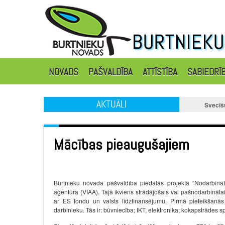
NOVADS
PAŠVALDĪBA
ATTĪSTĪBA
SABIEDRĪ
AKTUĀLI
Svecīš
Mācības pieaugušajiem
Burtnieku novada pašvaldība piedalās projektā “Nodarbināto
aģentūra (VIAA). Tajā ikviens strādājošais vai pašnodarbinā
ar ES fondu un valsts līdzfinansējumu. Pirmā pieteikšanās i
darbinieku. Tās ir: būvniecība; IKT, elektronika; kokapstrādes 