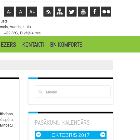
A-
A
A+
gusts
ncis, Audris, Inuta
+22.8℃, R vējš 4 m/s
 EZERS
KONTAKTI
BN KOMFORTS
tīstības
rētspēju
PASĀKUMU KALENDĀRS
lificētu
OKTOBRIS 2017