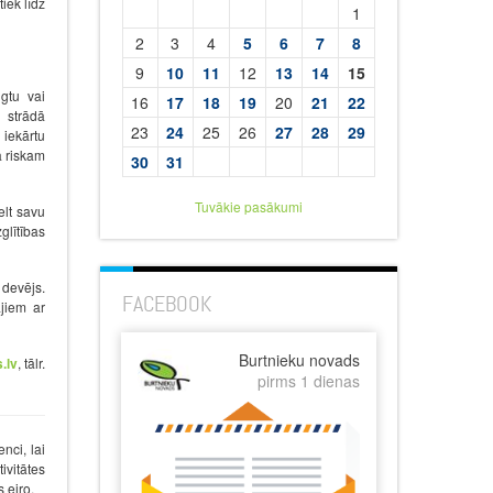
iek līdz
1
2
3
4
5
6
7
8
9
10
11
12
13
14
15
gtu vai
16
17
18
19
20
21
22
 strādā
23
24
25
26
27
28
29
 iekārtu
a riskam
30
31
Tuvākie pasākumi
elt savu
glītības
devējs.
FACEBOOK
ajiem ar
Burtnieku novads
.lv
, tālr.
pirms 1 dienas
nci, lai
ivitātes
 eiro.