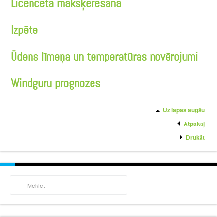
Licencētā makšķerēšana
Izpēte
Ūdens līmeņa un temperatūras novērojumi
Windguru prognozes
Uz lapas augšu
Atpakaļ
Drukāt