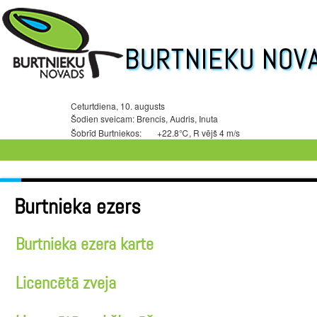
Ceturtdiena, 10. augusts
Šodien sveicam: Brencis, Audris, Inuta
Šobrīd Burtniekos:
+22.8℃, R vējš 4 m/s
Burtnieka ezers
Burtnieka ezera karte
Licencētā zveja