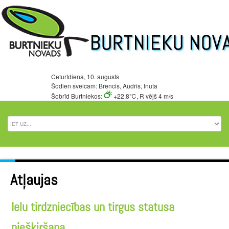
Ceturtdiena, 10. augusts
Šodien sveicam: Brencis, Audris, Inuta
Šobrīd Burtniekos:
+22.8℃, R vējš 4 m/s
Atļaujas
Ielu tirdzniecības un tirgus statusa
piešķiršana