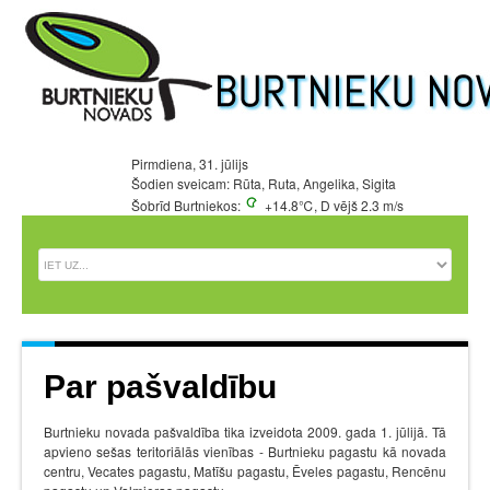
Pirmdiena, 31. jūlijs
Šodien sveicam: Rūta, Ruta, Angelika, Sigita
Šobrīd Burtniekos:
+14.8℃, D vējš 2.3 m/s
Par pašvaldību
Burtnieku novada pašvaldība tika izveidota 2009. gada 1. jūlijā. Tā
apvieno sešas teritoriālās vienības - Burtnieku pagastu kā novada
centru, Vecates pagastu, Matīšu pagastu, Ēveles pagastu, Rencēnu