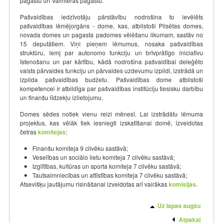
pagastu un Valmieras pagastu.
Pašvaldības iedzīvotāju pārstāvību nodrošina to ievēlēts
pašvaldības lēmējorgāns - dome, kas, atbilstoši Pilsētas domes,
novada domes un pagasta padomes vēlēšanu likumam, sastāv no
15 deputātiem. Viņi pieņem lēmumus, nosaka pašvaldības
struktūru, lemj par autonomo funkciju un brīvprātīgo iniciatīvu
īstenošanu un par kārtību, kādā nodrošina pašvaldībai deleģēto
valsts pārvaldes funkciju un pārvaldes uzdevumu izpildi, izstrādā un
izpilda pašvaldības budžetu. Pašvaldības dome atbilstoši
kompetencei ir atbildīga par pašvaldības institūciju tiesisku darbību
un finanšu līdzekļu izlietojumu.
Domes sēdes notiek vienu reizi mēnesī. Lai izstrādātu lēmuma
projektus, kas vēlāk tiek iesniegti izskatīšanai domē, izveidotas
četras
komitejas
:
Finanšu komiteja 9 cilvēku sastāvā;
Veselības un sociālo lietu komiteja 7 cilvēku sastāvā;
Izglītības, kultūras un sporta komiteja 7 cilvēku sastāvā;
Tautsaimniecības un attīstības komiteja 7 cilvēku sastāvā;
Atsevišķu jautājumu risināšanai izveidotas arī vairākas
komisijas
.
Uz lapas augšu
Atpakaļ