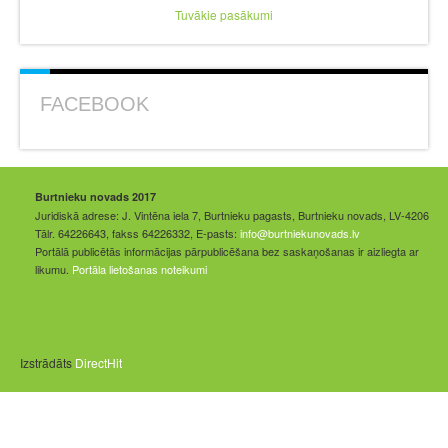
Tuvākie pasākumi
FACEBOOK
Burtnieku novads 2017
Juridiskā adrese: J. Vintēna iela 7, Burtnieku pagasts, Burtnieku novads, LV-4206
Tālr. 64226643, fakss 64226332, E-pasts:
info@burtniekunovads.lv
Portālā publicētās informācijas pārpublicēšana bez saskaņošanas ir aizliegta ar
likumu.
Portāla lietošanas noteikumi
Izstrādāts
DirectHit