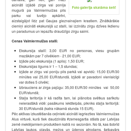
aicināti izjādē zirga vai ponija
Foto galerija skatāma šeit!
mugurā pa Valmiermuižas pils
parku vai tuvējo apkārtni,
aizstaigājot līdz pat Gaujas gleznainajiem krastiem. Zinātkārākie
ciemiņi aicināti ekskursijā uz stalli, lai izzinātu zirgu dzīves ikdienu
un paradumus un iepazītu draudzīgo zirgu saimi.
Cenas Valmiermuižas stallī:
Ekskursija stallī: 3,00 EUR no personas, viesu grupām
mazākām par 7 cilvēkiem - 21,00 EUR;
Izjāde pēc ekskursija (1 aplis): 1,50 EUR;
Ekskursijas ilgums ir 1 – 1,5 stundas;
Izjāde ar zirgu vai poniju pils parkā vai apvidū: 15,00 EUR/30
minūtes vai 25,00 EUR/stundā. Izjādē ar pavadoni vienlaicīgi
var doties 5 cilvēki;
Izbrauciens ar zirga pajūgu: 35,00 EUR/30 minūtes vai 50,00
EUR/stundā;
Staļļa teritorija ir kā radīta tam, lai plānotos svētkus sarīkotu
neierastākā vidē: pasākums iekštelpās, pikniks staļļa teritorijā:
30 EUR/stundā (katra nākamā stunda 15 EUR).
Pēc aktīvas izkustēšanās ceļinieki aicināti iegriezties Valmiermuižas
Alus virtuvē, kurā tiek daudzināts #zemesgarša stāsts par Latvijas
zemē meklējamiem produktiem katrā no sezonām. No tā, kas šobrīd
Latvijas laukos, pļavās, mežos un ūdeņos atrodams, šefpavārs