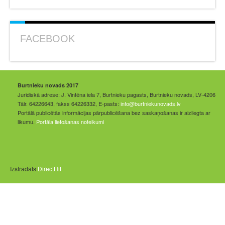
FACEBOOK
Burtnieku novads 2017
Juridiskā adrese: J. Vintēna iela 7, Burtnieku pagasts, Burtnieku novads, LV-4206
Tālr. 64226643, fakss 64226332, E-pasts:
info@burtniekunovads.lv
Portālā publicētās informācijas pārpublicēšana bez saskaņošanas ir aizliegta ar
likumu.
Portāla lietošanas noteikumi
Izstrādāts
DirectHit