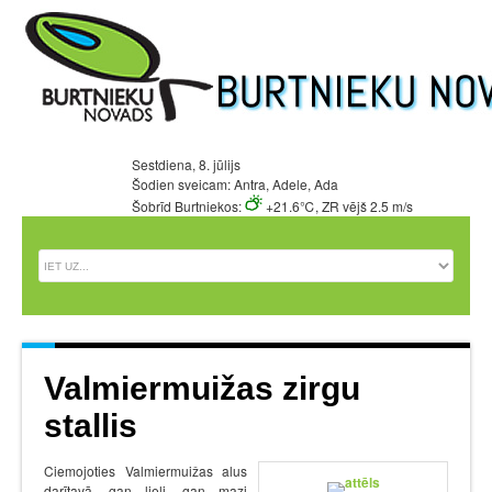
Sestdiena, 8. jūlijs
Šodien sveicam: Antra, Adele, Ada
Šobrīd Burtniekos:
+21.6℃, ZR vējš 2.5 m/s
Valmiermuižas zirgu
stallis
Ciemojoties Valmiermuižas alus
darītavā, gan lieli, gan mazi