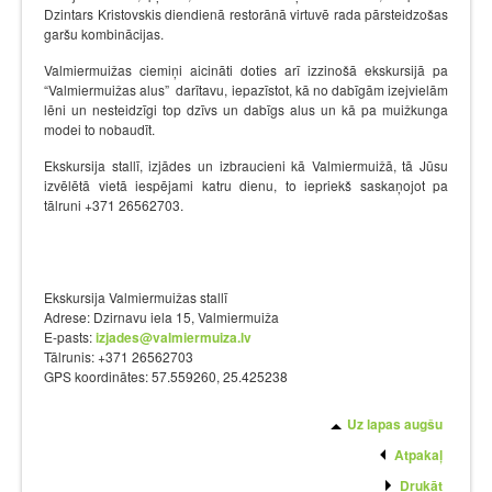
Dzintars Kristovskis diendienā restorānā virtuvē rada pārsteidzošas
garšu kombinācijas.
Valmiermuižas ciemiņi aicināti doties arī izzinošā ekskursijā pa
“Valmiermuižas alus” darītavu, iepazīstot, kā no dabīgām izejvielām
lēni un nesteidzīgi top dzīvs un dabīgs alus un kā pa muižkunga
modei to nobaudīt.
Ekskursija stallī, izjādes un izbraucieni kā Valmiermuižā, tā Jūsu
izvēlētā vietā iespējami katru dienu, to iepriekš saskaņojot pa
tālruni +371 26562703.
Ekskursija Valmiermuižas stallī
Adrese: Dzirnavu iela 15, Valmiermuiža
E-pasts:
izjades@valmiermuiza.lv
Tālrunis: +371 26562703
GPS koordinātes: 57.559260, 25.425238
Uz lapas augšu
Atpakaļ
Drukāt