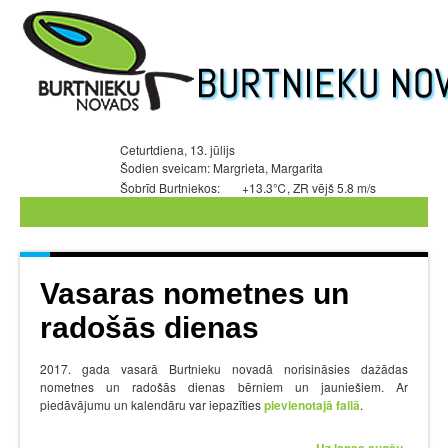
Ceturtdiena, 13. jūlijs
Šodien sveicam: Margrieta, Margarita
Šobrīd Burtniekos:
+13.3℃, ZR vējš 5.8 m/s
Vasaras nometnes un
radošās dienas
2017. gada vasarā Burtnieku novadā norisināsies dažādas
nometnes un radošās dienas bērniem un jauniešiem. Ar
piedāvājumu un kalendāru var iepazīties
pievienotajā failā
.