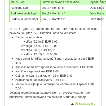
Matīšu kapi
Burtnieku novada pašvaldība
Ingrīda Ārm
Rencēnu kapi
SIA „BN Komforts”
Dace Kaģe
Burtnieku vecie kapi
SIA „BN Komforts”
Dace Kaģe
Burtnieku jaunie kapi
SIA „BN Komforts”
Dace Kaģe
Ar 2016. gada 20. aprīļa domes sēdi tiek noteikti šādi maksas
pakalpojumi (Bez PVN) Burtnieku novada kapsētās:
Par jaunu kapu vietu:
1 vietīga (5,24m2) EUR 6,00
2 vietīga (7,5m2) EUR 12,00
3 vietīga (9m2) EUR 18,00
4 vietīga (12m2) EUR 24,00
Kapa vietas ierādīšana, uzmērīšana, nospraušana dabā EUR
4,00
Kapličas noma līdz apbedīšanai (viena diennakts) EUR 2,00
Kapličas sagatavošana EUR 8,00
Celiņa nolikšana par katriem 25 m EUR 0,40
Zvanīšana ar kapličas zvanu EUR 4,00
Vienreizēja atļauja autotransporta iebraukšanai kapsētā EUR
7,00
Aktuālā informācija par kapusvētkiem un svecīšu vakariem tiek
publiskota Burtnieku novada mājas lapas "Jaunumu" sadaļā.
Uz lapas augšu