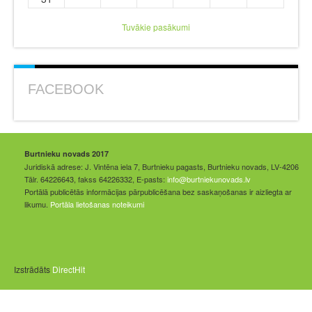
Tuvākie pasākumi
FACEBOOK
Burtnieku novads 2017
Juridiskā adrese: J. Vintēna iela 7, Burtnieku pagasts, Burtnieku novads, LV-4206
Tālr. 64226643, fakss 64226332, E-pasts:
info@burtniekunovads.lv
Portālā publicētās informācijas pārpublicēšana bez saskaņošanas ir aizliegta ar
likumu.
Portāla lietošanas noteikumi
Izstrādāts
DirectHit