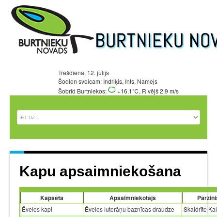
Trešdiena, 12. jūlijs
Šodien sveicam: Indriķis, Ints, Namejs
Šobrīd Burtniekos:
+16.1℃, R vējš 2.9 m/s
Kapu apsaimniekošana
Kapsēta
Apsaimniekotājs
Pārzini
Ēveles kapi
Ēveles luterāņu baznīcas draudze
Skaidrīte Ka