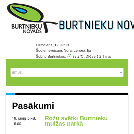
Pirmdiena, 12. jūnijs
Šodien sveicam: Nora, Lenora, Ija
Šobrīd Burtniekos:
+9.2℃, DR vējš 2.1 m/s
Pasākumi
Rožu svētki Burtnieku
18. jūnijs plkst.
muižas parkā
18:00