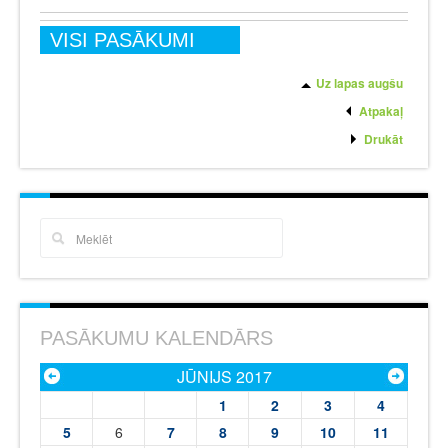
VISI PASĀKUMI
Uz lapas augšu
Atpakaļ
Drukāt
PASĀKUMU KALENDĀRS
JŪNIJS 2017
1
2
3
4
5
6
7
8
9
10
11