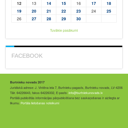
12
13
14
15
16
17
18
19
20
21
22
23
24
25
26
27
28
29
30
Tuvākie pasākumi
FACEBOOK
Burtnieku novads 2017
Juridiskā adrese: J. Vintēna iela 7, Burtnieku pagasts, Burtnieku novads, LV-4206
Tālr. 64226643, fakss 64226332, E-pasts:
info@burtniekunovads.lv
Portālā publicētās informācijas pārpublicēšana bez saskaņošanas ir aizliegta ar
likumu.
Portāla lietošanas noteikumi