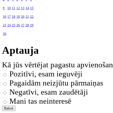
9
10
11
12
13
14
15
16
17
18
19
20
21
22
23
24
25
26
27
28
29
30
Aptauja
Kā jūs vērtējat pagastu apvienoša
Pozitīvi, esam ieguvēji
Pagaidām neizjūtu pārmaiņas
Negatīvi, esam zaudētāji
Mani tas neinteresē