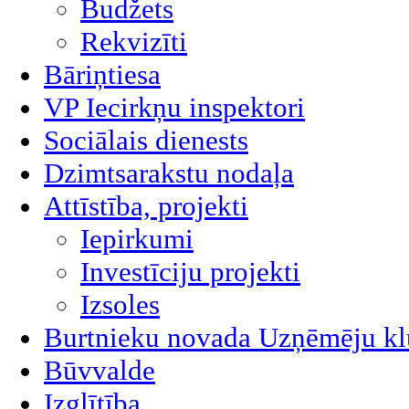
Budžets
Rekvizīti
Bāriņtiesa
VP Iecirkņu inspektori
Sociālais dienests
Dzimtsarakstu nodaļa
Attīstība, projekti
Iepirkumi
Investīciju projekti
Izsoles
Burtnieku novada Uzņēmēju kl
Būvvalde
Izglītība