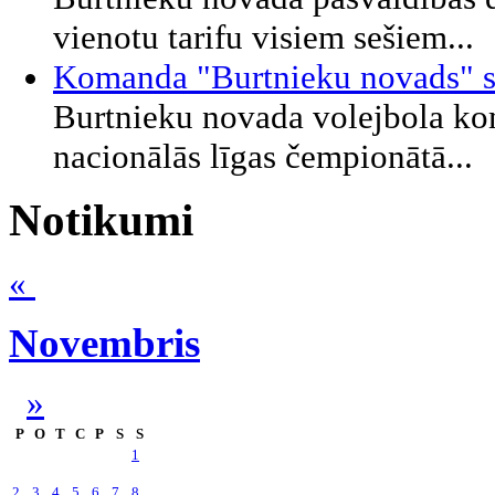
vienotu tarifu visiem sešiem...
Komanda "Burtnieku novads" sta
Burtnieku novada volejbola kom
nacionālās līgas čempionātā...
Notikumi
«
Novembris
»
P
O
T
C
P
S
S
1
2
3
4
5
6
7
8