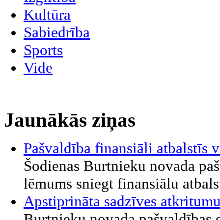
Kultūra
Sabiedrība
Sports
Vide
Jaunākās ziņas
Pašvaldība finansiāli atbalstī
Šodienas Burtnieku novada paš
lēmums sniegt finansiālu atbalst
Apstiprināta sadzīves atkritu
Burtnieku novada pašvaldības d