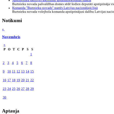
Apstiprināta sadzīves atkritumu apsaimniekošanas maksa
Burtnieku novada pašvaldības domes sēdē šodien deputāti apstiprināja vie
Komanda "Burtnieku novads" startēs Latvijas nacionālajā līgā
Burtnieku novada volejbola komanda apstiprinājusi dalību Latvijas nacion
Notikumi
«
Novembris
»
P
O
T
C
P
S
S
1
2
3
4
5
6
7
8
9
10
11
12
13
14
15
16
17
18
19
20
21
22
23
24
25
26
27
28
29
30
Aptauja