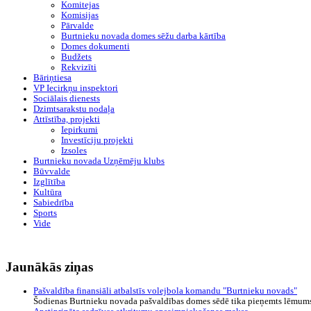
Komitejas
Komisijas
Pārvalde
Burtnieku novada domes sēžu darba kārtība
Domes dokumenti
Budžets
Rekvizīti
Bāriņtiesa
VP Iecirkņu inspektori
Sociālais dienests
Dzimtsarakstu nodaļa
Attīstība, projekti
Iepirkumi
Investīciju projekti
Izsoles
Burtnieku novada Uzņēmēju klubs
Būvvalde
Izglītība
Kultūra
Sabiedrība
Sports
Vide
Jaunākās ziņas
Pašvaldība finansiāli atbalstīs volejbola komandu "Burtnieku novads"
Šodienas Burtnieku novada pašvaldības domes sēdē tika pieņemts lēmums s