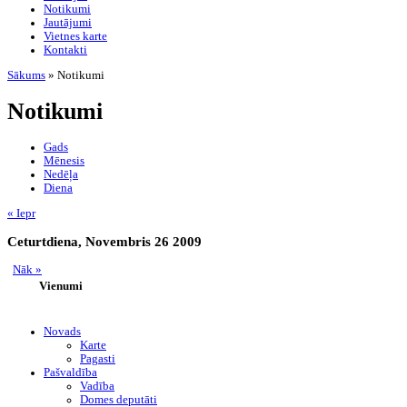
Notikumi
Jautājumi
Vietnes karte
Kontakti
Sākums
» Notikumi
Notikumi
Gads
Mēnesis
Nedēļa
Diena
« Iepr
Ceturtdiena, Novembris 26 2009
Nāk »
Vienumi
Novads
Karte
Pagasti
Pašvaldība
Vadība
Domes deputāti