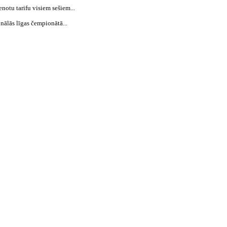
notu tarifu visiem sešiem...
ālās līgas čempionātā...