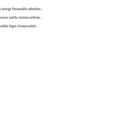
niegt finansiālu atbalstu...
notu tarifu visiem sešiem...
ālās līgas čempionātā...