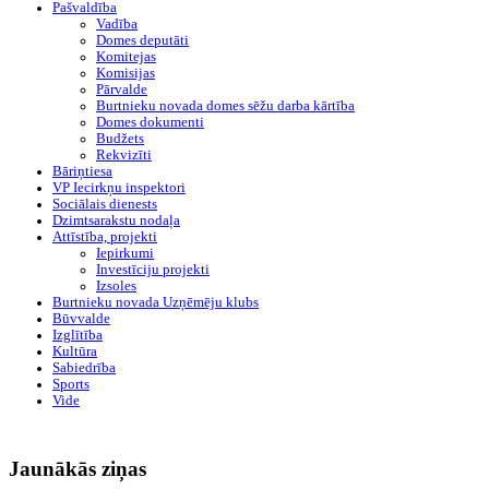
Pašvaldība
Vadība
Domes deputāti
Komitejas
Komisijas
Pārvalde
Burtnieku novada domes sēžu darba kārtība
Domes dokumenti
Budžets
Rekvizīti
Bāriņtiesa
VP Iecirkņu inspektori
Sociālais dienests
Dzimtsarakstu nodaļa
Attīstība, projekti
Iepirkumi
Investīciju projekti
Izsoles
Burtnieku novada Uzņēmēju klubs
Būvvalde
Izglītība
Kultūra
Sabiedrība
Sports
Vide
Jaunākās ziņas