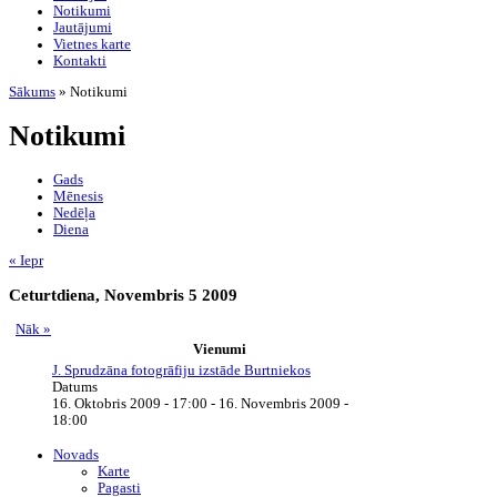
Notikumi
Jautājumi
Vietnes karte
Kontakti
Sākums
» Notikumi
Notikumi
Gads
Mēnesis
Nedēļa
Diena
« Iepr
Ceturtdiena, Novembris 5 2009
Nāk »
Vienumi
J. Sprudzāna fotogrāfiju izstāde Burtniekos
Datums
16. Oktobris 2009 - 17:00
-
16. Novembris 2009 -
18:00
Novads
Karte
Pagasti