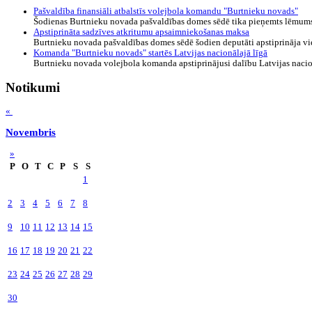
Pašvaldība finansiāli atbalstīs volejbola komandu "Burtnieku novads"
Šodienas Burtnieku novada pašvaldības domes sēdē tika pieņemts lēmums s
Apstiprināta sadzīves atkritumu apsaimniekošanas maksa
Burtnieku novada pašvaldības domes sēdē šodien deputāti apstiprināja vie
Komanda "Burtnieku novads" startēs Latvijas nacionālajā līgā
Burtnieku novada volejbola komanda apstiprinājusi dalību Latvijas nacion
Notikumi
«
Novembris
»
P
O
T
C
P
S
S
1
2
3
4
5
6
7
8
9
10
11
12
13
14
15
16
17
18
19
20
21
22
23
24
25
26
27
28
29
30