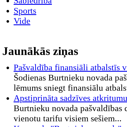
Sabiedrība
Sports
Vide
Jaunākās ziņas
Pašvaldība finansiāli atbalstī
Šodienas Burtnieku novada paš
lēmums sniegt finansiālu atbalst
Apstiprināta sadzīves atkritu
Burtnieku novada pašvaldības d
vienotu tarifu visiem sešiem...