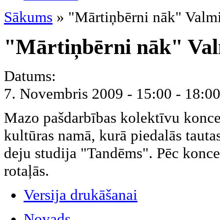
Sākums
» "Mārtiņbērni nāk" Valmi
"Mārtiņbērni nāk" Val
Datums:
7. Novembris 2009 -
15:00
-
18:0
Mazo pašdarbības kolektīvu konce
kultūras namā, kurā piedalās taut
deju studija "Tandēms". Pēc konce
rotaļās.
Versija drukāšanai
Novads