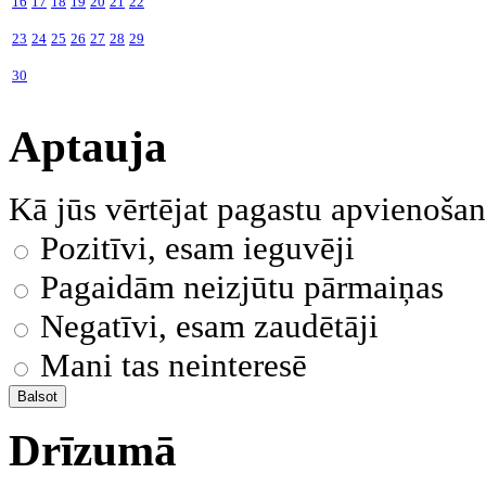
16
17
18
19
20
21
22
23
24
25
26
27
28
29
30
Aptauja
Kā jūs vērtējat pagastu apvienoša
Pozitīvi, esam ieguvēji
Pagaidām neizjūtu pārmaiņas
Negatīvi, esam zaudētāji
Mani tas neinteresē
Drīzumā