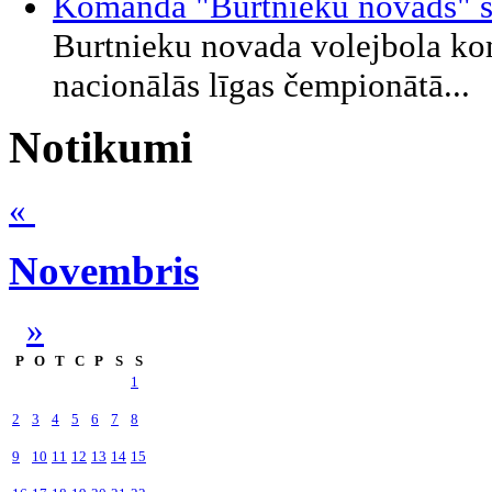
Komanda "Burtnieku novads" sta
Burtnieku novada volejbola kom
nacionālās līgas čempionātā...
Notikumi
«
Novembris
»
P
O
T
C
P
S
S
1
2
3
4
5
6
7
8
9
10
11
12
13
14
15