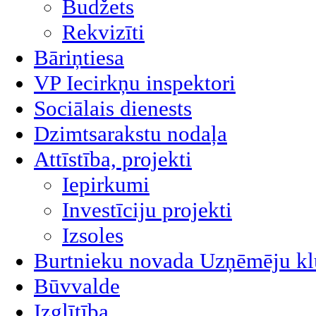
Budžets
Rekvizīti
Bāriņtiesa
VP Iecirkņu inspektori
Sociālais dienests
Dzimtsarakstu nodaļa
Attīstība, projekti
Iepirkumi
Investīciju projekti
Izsoles
Burtnieku novada Uzņēmēju kl
Būvvalde
Izglītība