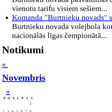
vienotu tarifu visiem sešiem...
Komanda "Burtnieku novads" sta
Burtnieku novada volejbola kom
nacionālās līgas čempionātā...
Notikumi
«
Novembris
»
P
O
T
C
P
S
S
1
2
3
4
5
6
7
8