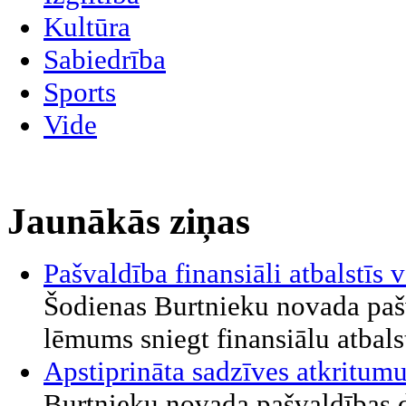
Kultūra
Sabiedrība
Sports
Vide
Jaunākās ziņas
Pašvaldība finansiāli atbalstī
Šodienas Burtnieku novada paš
lēmums sniegt finansiālu atbalst
Apstiprināta sadzīves atkritu
Burtnieku novada pašvaldības d