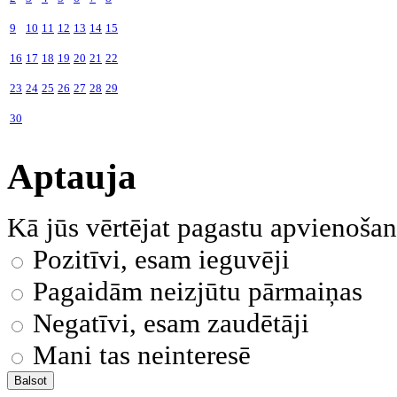
9
10
11
12
13
14
15
16
17
18
19
20
21
22
23
24
25
26
27
28
29
30
Aptauja
Kā jūs vērtējat pagastu apvienoša
Pozitīvi, esam ieguvēji
Pagaidām neizjūtu pārmaiņas
Negatīvi, esam zaudētāji
Mani tas neinteresē