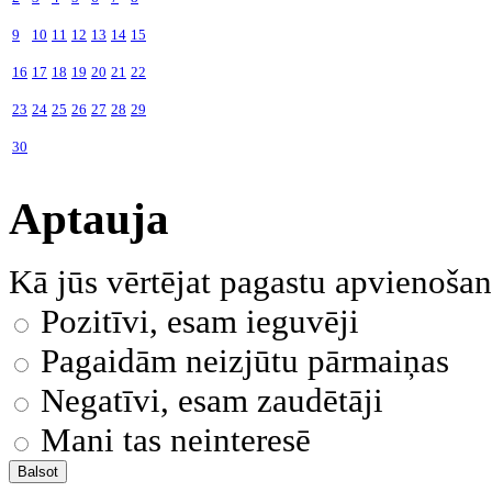
9
10
11
12
13
14
15
16
17
18
19
20
21
22
23
24
25
26
27
28
29
30
Aptauja
Kā jūs vērtējat pagastu apvienoša
Pozitīvi, esam ieguvēji
Pagaidām neizjūtu pārmaiņas
Negatīvi, esam zaudētāji
Mani tas neinteresē