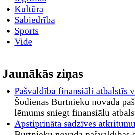
Kultūra
Sabiedrība
Sports
Vide
Jaunākās ziņas
Pašvaldība finansiāli atbalstī
Šodienas Burtnieku novada paš
lēmums sniegt finansiālu atbalst
Apstiprināta sadzīves atkritu
Burtnieku novada pašvaldības d