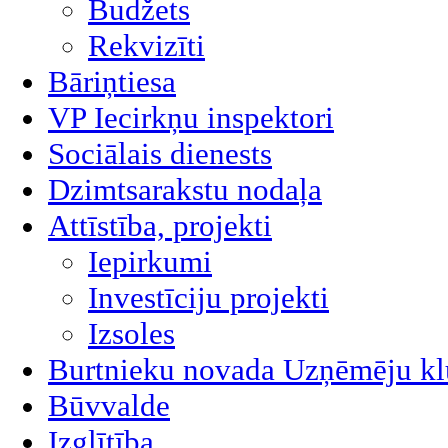
Budžets
Rekvizīti
Bāriņtiesa
VP Iecirkņu inspektori
Sociālais dienests
Dzimtsarakstu nodaļa
Attīstība, projekti
Iepirkumi
Investīciju projekti
Izsoles
Burtnieku novada Uzņēmēju kl
Būvvalde
Izglītība