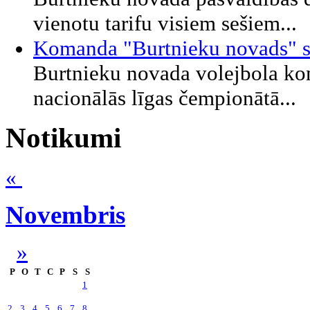
vienotu tarifu visiem sešiem...
Komanda "Burtnieku novads" sta
Burtnieku novada volejbola kom
nacionālās līgas čempionātā...
Notikumi
«
Novembris
»
P
O
T
C
P
S
S
1
2
3
4
5
6
7
8