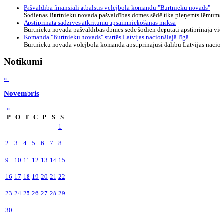
Pašvaldība finansiāli atbalstīs volejbola komandu "Burtnieku novads"
Šodienas Burtnieku novada pašvaldības domes sēdē tika pieņemts lēmums s
Apstiprināta sadzīves atkritumu apsaimniekošanas maksa
Burtnieku novada pašvaldības domes sēdē šodien deputāti apstiprināja vie
Komanda "Burtnieku novads" startēs Latvijas nacionālajā līgā
Burtnieku novada volejbola komanda apstiprinājusi dalību Latvijas nacion
Notikumi
«
Novembris
»
P
O
T
C
P
S
S
1
2
3
4
5
6
7
8
9
10
11
12
13
14
15
16
17
18
19
20
21
22
23
24
25
26
27
28
29
30