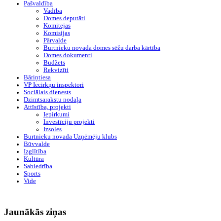
Pašvaldība
Vadība
Domes deputāti
Komitejas
Komisijas
Pārvalde
Burtnieku novada domes sēžu darba kārtība
Domes dokumenti
Budžets
Rekvizīti
Bāriņtiesa
VP Iecirkņu inspektori
Sociālais dienests
Dzimtsarakstu nodaļa
Attīstība, projekti
Iepirkumi
Investīciju projekti
Izsoles
Burtnieku novada Uzņēmēju klubs
Būvvalde
Izglītība
Kultūra
Sabiedrība
Sports
Vide
Jaunākās ziņas