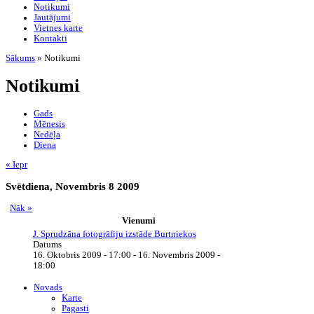
Notikumi
Jautājumi
Vietnes karte
Kontakti
Sākums
» Notikumi
Notikumi
Gads
Mēnesis
Nedēļa
Diena
« Iepr
Svētdiena, Novembris 8 2009
Nāk »
Vienumi
J. Sprudzāna fotogrāfiju izstāde Burtniekos
Datums
16. Oktobris 2009 - 17:00
-
16. Novembris 2009 -
18:00
Novads
Karte
Pagasti