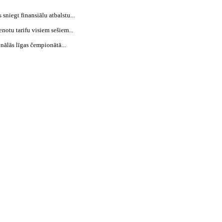
niegt finansiālu atbalstu...
notu tarifu visiem sešiem...
ālās līgas čempionātā...