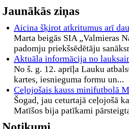
Jaunākās ziņas
Aicina šķirot atkritumus arī d
Marta beigās SIA „Valmieras 
padomju priekšsēdētāju sanāksm
Aktuāla informācija no lauksa
No š. g. 12. aprīļa Lauku atbal
kartes, iesnieguma formu un...
Ceļojošais kauss minifutbolā 
Šogad, jau ceturtajā ceļojošā k
Matīšos bija patīkami pārsteigta
Notikumi