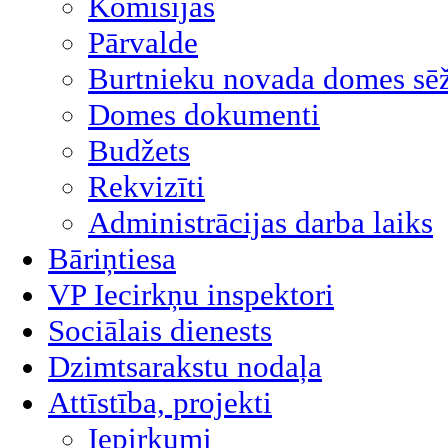
Komisijas
Pārvalde
Burtnieku novada domes sēž
Domes dokumenti
Budžets
Rekvizīti
Administrācijas darba laiks
Bāriņtiesa
VP Iecirkņu inspektori
Sociālais dienests
Dzimtsarakstu nodaļa
Attīstība, projekti
Iepirkumi