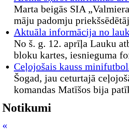
Marta beigās SIA „Valmier
māju padomju priekšsēdētāj
Aktuāla informācija no la
No š. g. 12. aprīļa Lauku at
bloku kartes, iesnieguma fo
Ceļojošais kauss minifutbo
Šogad, jau ceturtajā ceļojoš
komandas Matīšos bija patīk
Notikumi
«