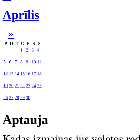
Aprīlis
»
P
O
T
C
P
S
S
1
2
3
4
5
6
7
8
9
10
11
12
13
14
15
16
17
18
19
20
21
22
23
24
25
26
27
28
29
30
Aptauja
Kādas izmaiņas jūs vēlētos re