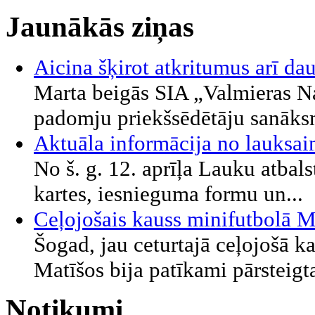
Jaunākās ziņas
Aicina šķirot atkritumus arī d
Marta beigās SIA „Valmieras 
padomju priekšsēdētāju sanāksm
Aktuāla informācija no lauksa
No š. g. 12. aprīļa Lauku atbal
kartes, iesnieguma formu un...
Ceļojošais kauss minifutbolā 
Šogad, jau ceturtajā ceļojošā k
Matīšos bija patīkami pārsteigta
Notikumi