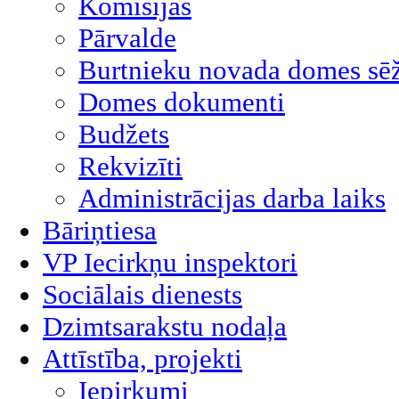
Komisijas
Pārvalde
Burtnieku novada domes sēž
Domes dokumenti
Budžets
Rekvizīti
Administrācijas darba laiks
Bāriņtiesa
VP Iecirkņu inspektori
Sociālais dienests
Dzimtsarakstu nodaļa
Attīstība, projekti
Iepirkumi