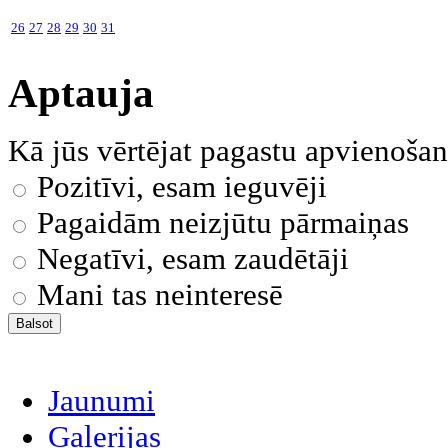
26
27
28
29
30
31
Aptauja
Kā jūs vērtējat pagastu apvienoša
Pozitīvi, esam ieguvēji
Pagaidām neizjūtu pārmaiņas
Negatīvi, esam zaudētāji
Mani tas neinteresē
Jaunumi
Galerijas