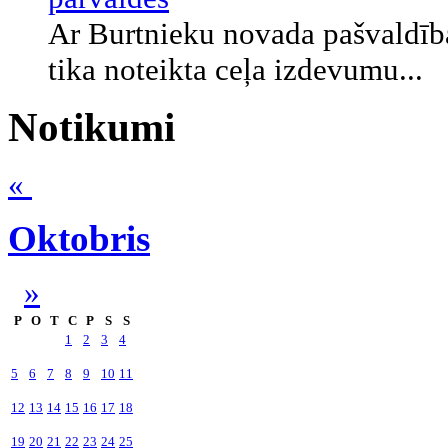
Ar Burtnieku novada pašvaldīb
tika noteikta ceļa izdevumu...
Notikumi
«
Oktobris
»
P
O
T
C
P
S
S
1
2
3
4
5
6
7
8
9
10
11
12
13
14
15
16
17
18
19
20
21
22
23
24
25