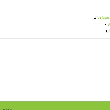
Uz lapas
A
s, LV-4206