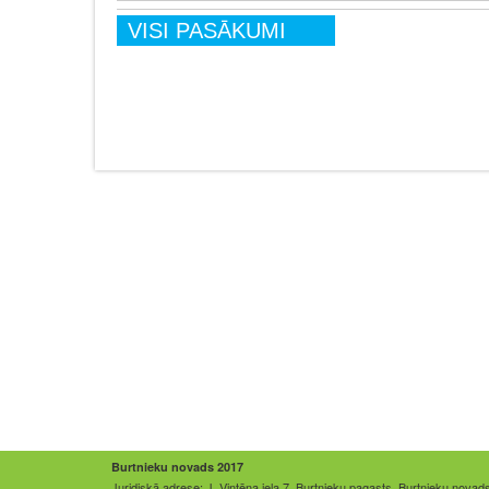
VISI PASĀKUMI
Burtnieku novads 2017
Juridiskā adrese: J. Vintēna iela 7, Burtnieku pagasts, Burtnieku novad