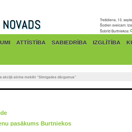
Trešdiena, 13. sept
Šodien sveicam: Iza,
Šobrīd Burtniekos:
UMI
ATTĪSTĪBA
SABIEDRĪBA
IZGLĪTĪBA
K
a akcijā aicina meklēt “Simtgades dārgumus”
ēde
ienu pasākums Burtniekos