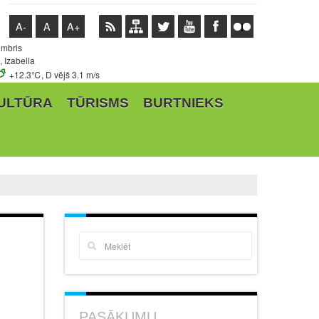
A-
A
A+
embris
 Izabella
+12.3℃, D vējš 3.1 m/s
ULTŪRA
TŪRISMS
BURTNIEKS
PASĀKUMU