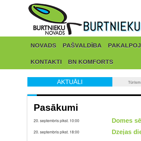
NOVADS
PAŠVALDĪBA
PAKALPOJ
KONTAKTI
BN KOMFORTS
AKTUĀLI
Tūrism
Pasākumi
Domes s
20. septembris plkst. 10:00
Dzejas d
20. septembris plkst. 18:00