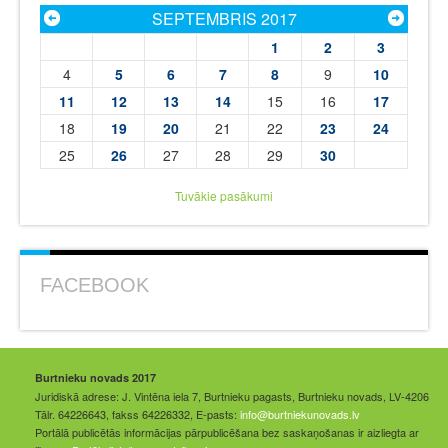
SEPTEMBRIS 2017
1
2
3
4
5
6
7
8
9
10
11
12
13
14
15
16
17
18
19
20
21
22
23
24
25
26
27
28
29
30
Tuvākie pasākumi
FACEBOOK
Burtnieku novads 2017
Juridiskā adrese: J. Vintēna iela 7, Burtnieku pagasts, Burtnieku novads, LV-4206
Tālr. 64226643, fakss 64226332, E-pasts:
info@burtniekunovads.lv
Portālā publicētās informācijas pārpublicēšana bez saskaņošanas ir aizliegta ar