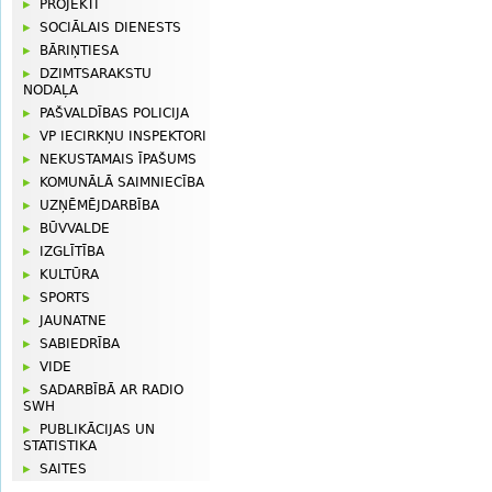
PROJEKTI
SOCIĀLAIS DIENESTS
BĀRIŅTIESA
DZIMTSARAKSTU
NODAĻA
PAŠVALDĪBAS POLICIJA
VP IECIRKŅU INSPEKTORI
NEKUSTAMAIS ĪPAŠUMS
KOMUNĀLĀ SAIMNIECĪBA
UZŅĒMĒJDARBĪBA
BŪVVALDE
IZGLĪTĪBA
KULTŪRA
SPORTS
JAUNATNE
SABIEDRĪBA
VIDE
SADARBĪBĀ AR RADIO
SWH
PUBLIKĀCIJAS UN
STATISTIKA
SAITES