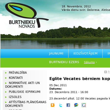
18. Novembris, 2012
Vārda dienu svin:
Doloresa, Aleks
JAUNUMI
IEDZĪVOTĀJIEM
I
BURTNIEKU EZERS
Sākums
›
P
PAŠVALDĪBA
KONTAKTI
Eglīte Vecates bērniem kop
NORMATĪVIE AKTI UN
05.Dec.2011
DOKUMENTI
Datums:
PUBLISKIE IEPIRKUMI
23. Decembris 2011 - 16:00
IZSOLES
23.decembrī plkst. 12:00 Vecates pagasta ku
ATTĪSTĪBAS PLĀNOŠANAS
DOKUMENTI