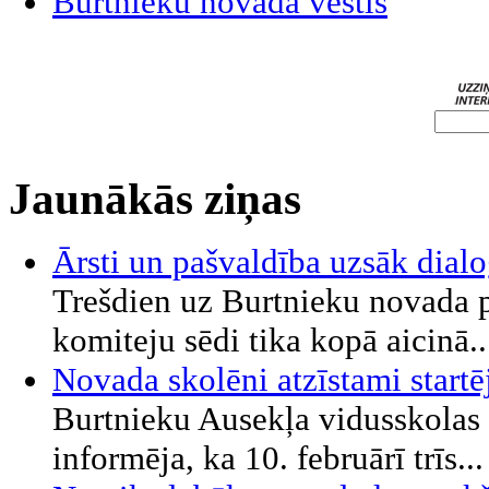
Burtnieku novada vēstis
Jaunākās ziņas
Ārsti un pašvaldība uzsāk dial
Trešdien uz Burtnieku novada p
komiteju sēdi tika kopā aicinā..
Novada skolēni atzīstami start
Burtnieku Ausekļa vidusskolas 
informēja, ka 10. februārī trīs...