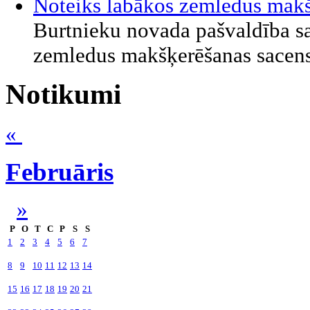
Noteiks labākos zemledus mak
Burtnieku novada pašvaldība sa
zemledus makšķerēšanas sacensī
Notikumi
«
Februāris
»
P
O
T
C
P
S
S
1
2
3
4
5
6
7
8
9
10
11
12
13
14
15
16
17
18
19
20
21