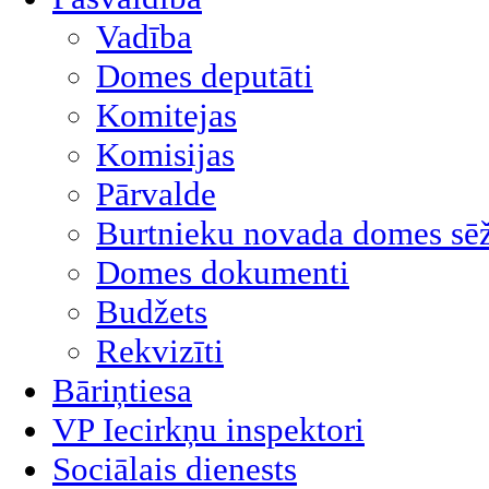
Vadība
Domes deputāti
Komitejas
Komisijas
Pārvalde
Burtnieku novada domes sēž
Domes dokumenti
Budžets
Rekvizīti
Bāriņtiesa
VP Iecirkņu inspektori
Sociālais dienests