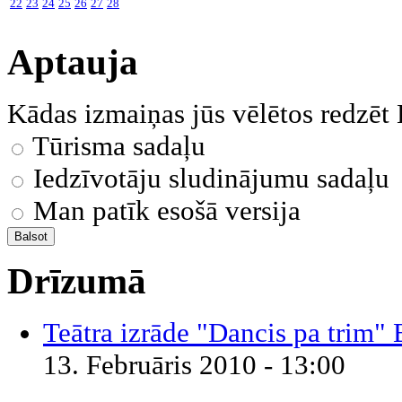
22
23
24
25
26
27
28
Aptauja
Kādas izmaiņas jūs vēlētos redzēt
Tūrisma sadaļu
Iedzīvotāju sludinājumu sadaļu
Man patīk esošā versija
Drīzumā
Teātra izrāde "Dancis pa trim" 
13. Februāris 2010 - 13:00