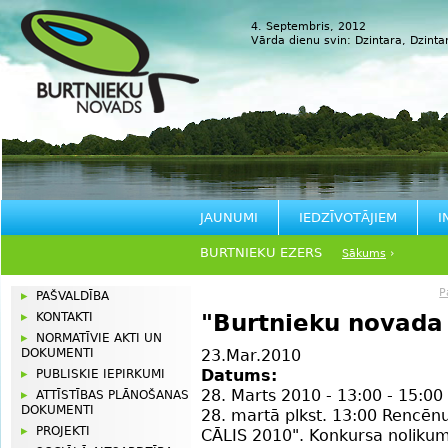
4. Septembris, 2012
Vārda dienu svin:
Dzintara, Dzintar
JAUNUMI
IEDZĪVOTĀJIEM
I
BURTNIEKU EZERS
Sākums
›
P
PAŠVALDĪBA
KONTAKTI
"Burtnieku novada 
NORMATĪVIE AKTI UN
DOKUMENTI
23.Mar.2010
Datums:
PUBLISKIE IEPIRKUMI
28. Marts 2010 -
13:00
-
15:00
ATTĪSTĪBAS PLĀNOŠANAS
DOKUMENTI
28. martā plkst. 13:00 Rencēn
PROJEKTI
CĀLIS 2010". Konkursa nolikum