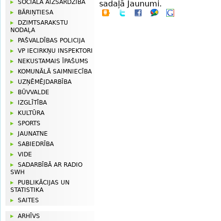
SOCIĀLĀ AIZSARDZĪBA
sadaļā Jaunumi.
BĀRIŅTIESA
DZIMTSARAKSTU
NODAĻA
PAŠVALDĪBAS POLICIJA
VP IECIRKŅU INSPEKTORI
NEKUSTAMAIS ĪPAŠUMS
KOMUNĀLĀ SAIMNIECĪBA
UZŅĒMĒJDARBĪBA
BŪVVALDE
IZGLĪTĪBA
KULTŪRA
SPORTS
JAUNATNE
SABIEDRĪBA
VIDE
SADARBĪBĀ AR RADIO
SWH
PUBLIKĀCIJAS UN
STATISTIKA
SAITES
ARHĪVS